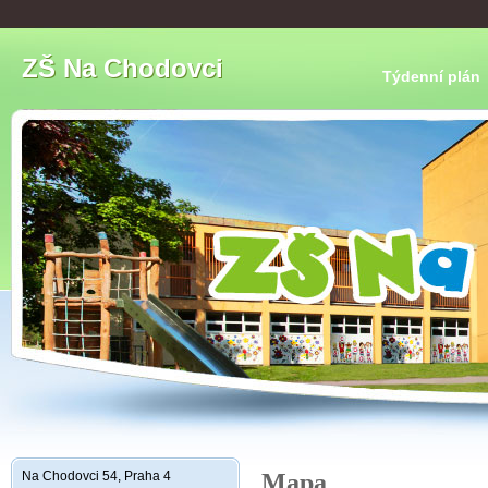
ZŠ Na Chodovci
Týdenní plán
Na Chodovci 54, Praha 4
Mapa