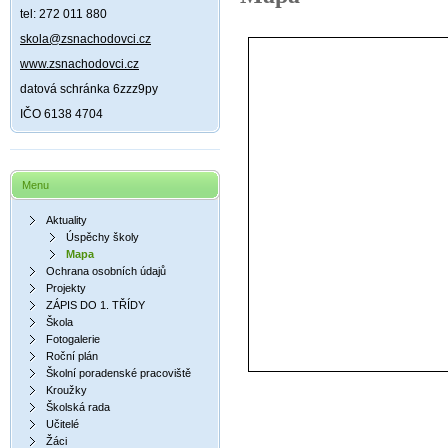
tel: 272 011 880
skola@zsnachodovci.cz
www.zsnachodovci.cz
datová schránka 6zzz9py
IČO 6138 4704
Menu
Aktuality
Úspěchy školy
Mapa
Ochrana osobních údajů
Projekty
ZÁPIS DO 1. TŘÍDY
Škola
Fotogalerie
Roční plán
Školní poradenské pracoviště
Kroužky
Školská rada
Učitelé
Žáci