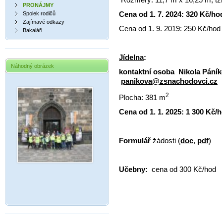
PRONÁJMY
Cena od 1. 7. 2024: 320 Kč/ho
Spolek rodičů
Zajímavé odkazy
Cena
od 1. 9. 2019
: 250 Kč/hod
Bakaláři
Jídelna
:
Náhodný obrázek
kontaktní osoba Nikola Páníkov
panikova@zsnachodovci.cz
2
Plocha: 381 m
Cena od 1. 1. 2025: 1 300 Kč/
Formulář
žádosti (
doc
,
pdf
)
Učebny:
cena od 300 Kč/hod