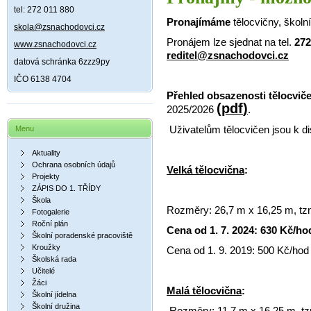
tel: 272 011 880
Pronajímáme
tělocvičny, školní
skola@zsnachodovci.cz
Pronájem lze sjednat na tel.
272
www.zsnachodovci.cz
reditel@zsnachodovci.cz
datová schránka 6zzz9py
IČO 6138 4704
Přehled obsazenosti tělocvič
(
pd
f
)
2025/2026
.
Uživatelům tělocvičen jsou k d
Menu
Aktuality
Ochrana osobních údajů
Velká tělocvična
:
Projekty
ZÁPIS DO 1. TŘÍDY
Škola
Rozměry: 26,7 m x 16,25 m, tz
Fotogalerie
Roční plán
Cena od 1. 7. 2024:
Školní poradenské pracoviště
Kroužky
Cena od 1. 9. 2019: 500 Kč/hod
Školská rada
Učitelé
Žáci
Malá tělocvična
:
Školní jídelna
Školní družina
Rozměry: 11,7 m x 16,25 m, tz