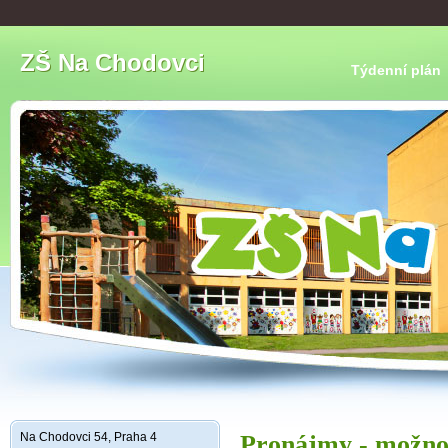
ZŠ Na Chodovci
Týdenní plán
Na Chodovci 54, Praha 4
Pronájmy - možnos