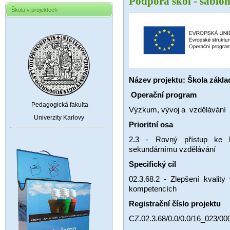
Podpora škol - šablo
Škola v projektech
Název projektu: Škola zákla
Operační program
Pedagogická fakulta
Výzkum, vývoj a vzdělávání
Univerzity Karlovy
Prioritní osa
2.3 - Rovný přístup ke k
sekundárnímu vzdělávání
Specifický cíl
02.3.68.2 - Zlepšení kvalit
kompetencích
Registrační číslo projektu
CZ.02.3.68/0.0/0.0/16_023/00