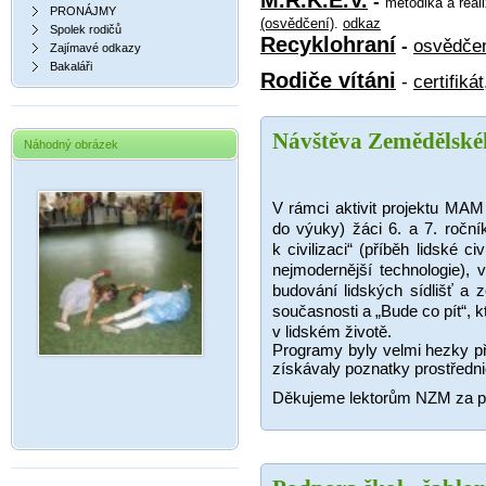
M.R.K.E.V.
-
metodika a real
PRONÁJMY
(osvědčení)
.
odkaz
Spolek rodičů
Recyklohraní
-
osvědče
Zajímavé odkazy
Bakaláři
Rodiče vítáni
-
certifikát
Návštěva Zemědělsk
Náhodný obrázek
V rámci aktivit projektu MAM
do výuky) žáci 6. a 7. ročn
k civilizaci“ (příběh lidské 
nejmodernější technologie),
budování lidských sídlišť a 
současnosti a „Bude co pít“, 
v lidském životě.
Programy byly velmi hezky př
získávaly poznatky prostřednic
Děkujeme lektorům NZM za př