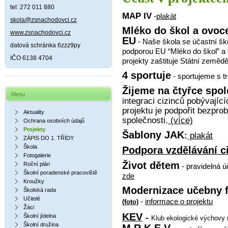
tel: 272 011 880
MAP IV
-
plakát
skola@zsnachodovci.cz
Mléko do škol a ovoce
www.zsnachodovci.cz
EU
- Naše škola se účastní ško
datová schránka 6zzz9py
podporou EU “Mléko do škol” a
IČO 6138 4704
projekty zaštituje Státní zemědě
4 sportuje
- sportujeme s t
Žijeme na čtyřce spo
Menu
integraci cizinců pobývajíc
projektu je podpořit bezpro
Aktuality
společnosti.
(více)
Ochrana osobních údajů
Projekty
Šablony JAK
:
plakát
ZÁPIS DO 1. TŘÍDY
Škola
Podpora vzdělávání c
Fotogalerie
Život dětem
Roční plán
- pravidelná ú
Školní poradenské pracoviště
zde
Kroužky
Modernizace učebny f
Školská rada
Učitelé
-
informace o projektu
(foto)
Žáci
KEV
Školní jídelna
-
Klub ekologické výchovy 
Školní družina