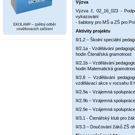
Výzva
Výzva č. 02_16_023 - Podpo
vykazování
- šablony pro MŠ a ZŠ pro Pra
EKOLAMP – zpětný odběr
osvětlovacích zařízení
Aktivity projektu
II/1.2 – Školní speciální ped
II/2.1a - Vzdělávání pedagog
hodin Čtenářská gramotnost
II/2.1b – Vzdělávání pedagog
hodin Matematická gramotnos
II/2.8 – Vzdělávání pedago
vzdělávací akce v rozsahu 8 
II/2.9a – Vzájemná spoluprá
II/2.9b – Vzájemná spoluprá
II/2.9e – Vzájemná spoluprác
II/3.1 - Čtenářský klub pro žá
II/3.3 – Doučování žáků ZŠ 