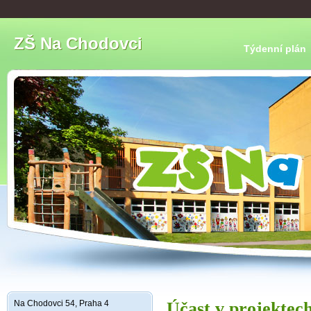
ZŠ Na Chodovci
Týdenní plán
Na Chodovci 54, Praha 4
Účast v projektec