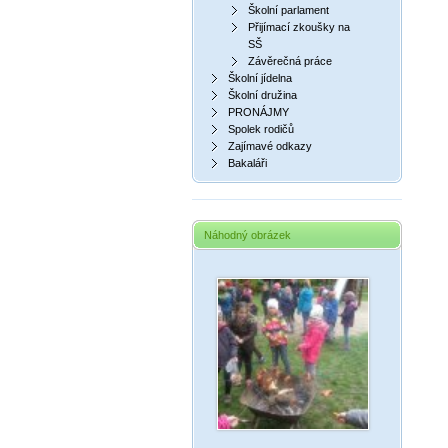
Školní parlament
Přijímací zkoušky na
SŠ
Závěrečná práce
Školní jídelna
Školní družina
PRONÁJMY
Spolek rodičů
Zajímavé odkazy
Bakaláři
Náhodný obrázek