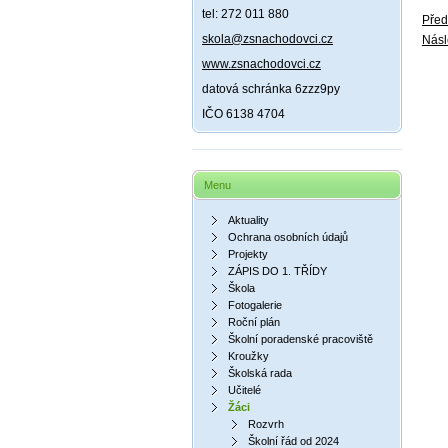
tel: 272 011 880
Před
skola@zsnachodovci.cz
Násl
www.zsnachodovci.cz
datová schránka 6zzz9py
IČO 6138 4704
Menu
Aktuality
Ochrana osobních údajů
Projekty
ZÁPIS DO 1. TŘÍDY
Škola
Fotogalerie
Roční plán
Školní poradenské pracoviště
Kroužky
Školská rada
Učitelé
Žáci
Rozvrh
Školní řád od 2024