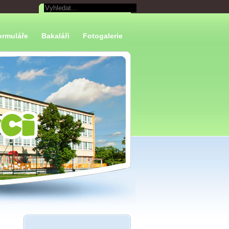
ormuláře
Bakaláři
Fotogalerie