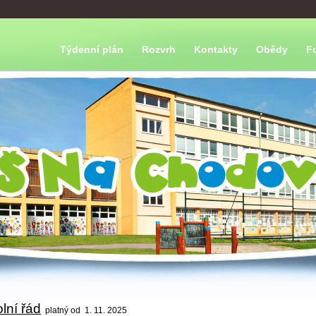
Týdenní plán
Rozvrh
Kontakty
Obědy
F
lní řád
platný od 1. 11. 2025