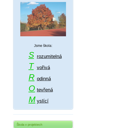
Jsme škola:
S
rozumitelná
T
vořivá
R
odinná
O
tevřená
M
yslící
Škola v projektech