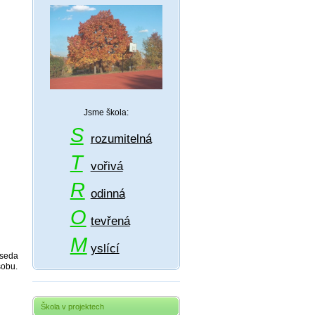
Jsme škola:
S
rozumitelná
T
vořivá
R
odinná
O
tevřená
M
yslící
dseda
sobu.
Škola v projektech