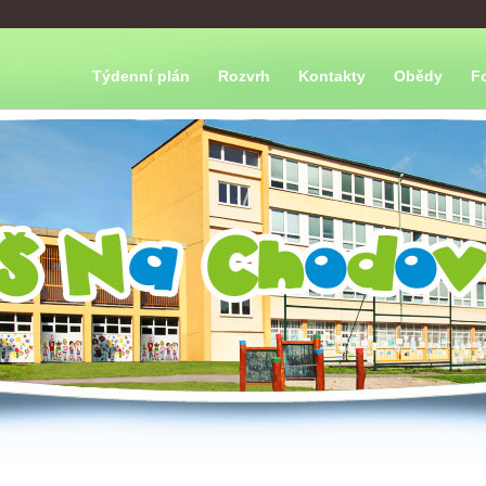
Týdenní plán
Rozvrh
Kontakty
Obědy
F