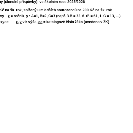
by (členské příspěvky): ve školním roce 2025/2026
Kč na šk. rok, snížený u mladších sourozenců na 200 Kč na šk. rok
: xy
x
= ročník,
y
: A=1, B=2, C=3 (např. 3.B = 32, 6. tř. = 61, 1. C = 13, …)
.: xycc
x
,
y
viz výše,
cc
= katalogové číslo žáka (uvedeno v ŽK)