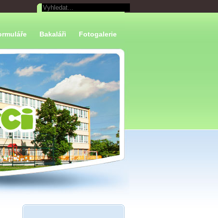
ormuláře
Bakaláři
Fotogalerie