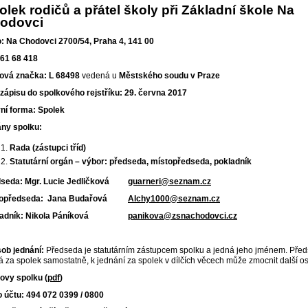
olek rodičů a přátel školy při Základní škole Na
odovci
o: Na Chodovci 2700/54, Praha 4, 141 00
061 68 418
ová značka: L 68498
vedená u
Městského soudu v Praze
zápisu do spolkového rejstříku: 29. června 2017
ní forma: Spolek
ny spolku:
Rada (zástupci tříd)
Statutární orgán – výbor: předseda, místopředseda, pokladník
dseda: Mgr. Lucie Jedličková
guarneri@seznam.cz
topředseda: Jana Budařová
Alchy1000@seznam.cz
ladník: Nikola Páníková
panikova@zsnachodovci.cz
ob jednání:
Předseda je statutárním zástupcem spolku a jedná jeho jménem. Pře
á za spolek samostatně, k jednání za spolek v dílčích věcech může zmocnit další o
ovy spolku (
pdf
)
o účtu: 494 072 0399 / 0800