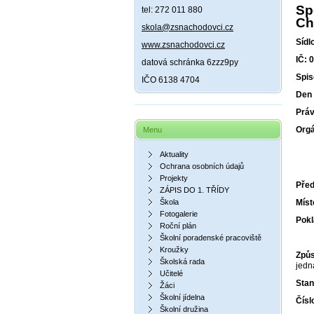
Sp
tel: 272 011 880
Ch
skola@zsnachodovci.cz
Sídl
www.zsnachodovci.cz
IČ: 
datová schránka 6zzz9py
Spis
IČO 6138 4704
Den 
Práv
Orgá
Menu
Aktuality
Ochrana osobních údajů
Projekty
Pře
ZÁPIS DO 1. TŘÍDY
Škola
Mís
Fotogalerie
Pok
Roční plán
Školní poradenské pracoviště
Kroužky
Způs
Školská rada
jedn
Učitelé
Stan
Žáci
Školní jídelna
Čísl
Školní družina