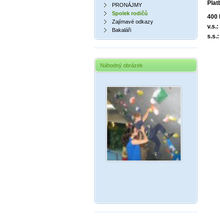
Plat
PRONÁJMY
Spolek rodičů
400 
Zajímavé odkazy
v.s.
Bakaláři
s.s
Náhodný obrázek